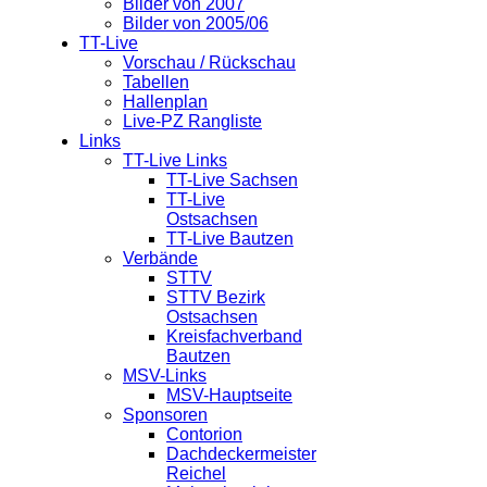
Bilder von 2007
Bilder von 2005/06
TT-Live
Vorschau / Rückschau
Tabellen
Hallenplan
Live-PZ Rangliste
Links
TT-Live Links
TT-Live Sachsen
TT-Live
Ostsachsen
TT-Live Bautzen
Verbände
STTV
STTV Bezirk
Ostsachsen
Kreisfachverband
Bautzen
MSV-Links
MSV-Hauptseite
Sponsoren
Contorion
Dachdeckermeister
Reichel