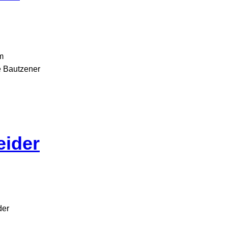
m
e Bautzener
eider
der