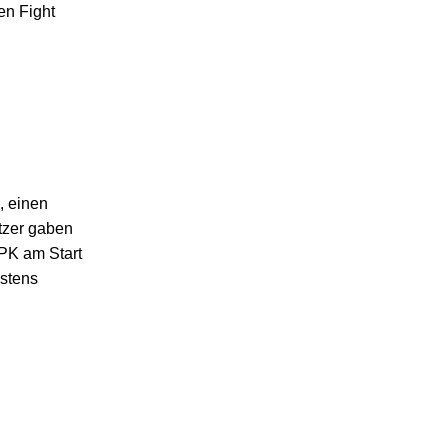
en Fight
, einen
tzer gaben
 PK am Start
gstens