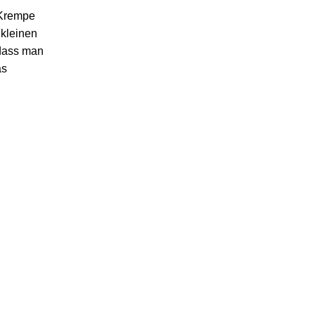
 Krempe
 kleinen
 dass man
as