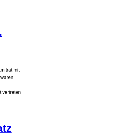
.
 trat mit
 waren
 vertreten
atz