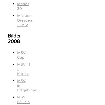
Marios
30.
Mickten
Dresden
- MSV
Bilder
2008
MSV-
Cup
MSV III
-
Kittlitz
MSV
im
Erzgebirge
MSV
IV - ein