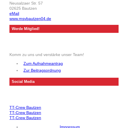
Neusalzaer Str. 57
02625 Bautzen
eMail
www.msvbautzen04.de
Werde Mitglied!
Komm zu uns und verstärke unser Team!
Zum Aufnahmeantrag
Zur Beitragsordnung
Social Media
TT-Crew Bautzen
TT-Crew Bautzen
TT-Crew Bautzen
Impressum