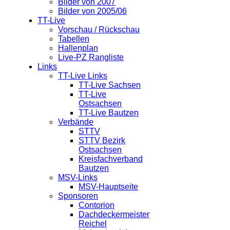
Bilder von 2007
Bilder von 2005/06
TT-Live
Vorschau / Rückschau
Tabellen
Hallenplan
Live-PZ Rangliste
Links
TT-Live Links
TT-Live Sachsen
TT-Live
Ostsachsen
TT-Live Bautzen
Verbände
STTV
STTV Bezirk
Ostsachsen
Kreisfachverband
Bautzen
MSV-Links
MSV-Hauptseite
Sponsoren
Contorion
Dachdeckermeister
Reichel