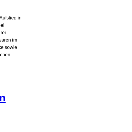
Aufstieg in
pel
rei
 waren im
rke sowie
ichen
en