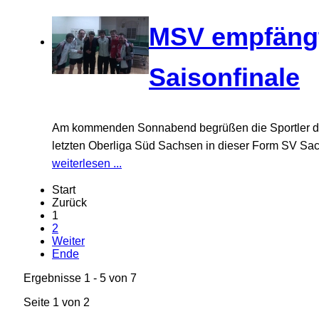
MSV empfängt
Saisonfinale
Am kommenden Sonnabend begrüßen die Sportler des
letzten Oberliga Süd Sachsen in dieser Form SV Sac
weiterlesen ...
Start
Zurück
1
2
Weiter
Ende
Ergebnisse 1 - 5 von 7
Seite 1 von 2