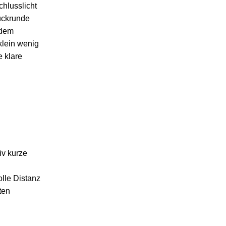
hlusslicht
ückrunde
 dem
klein wenig
e klare
iv kurze
lle Distanz
ten