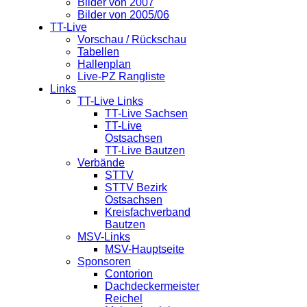
Bilder von 2007
Bilder von 2005/06
TT-Live
Vorschau / Rückschau
Tabellen
Hallenplan
Live-PZ Rangliste
Links
TT-Live Links
TT-Live Sachsen
TT-Live
Ostsachsen
TT-Live Bautzen
Verbände
STTV
STTV Bezirk
Ostsachsen
Kreisfachverband
Bautzen
MSV-Links
MSV-Hauptseite
Sponsoren
Contorion
Dachdeckermeister
Reichel