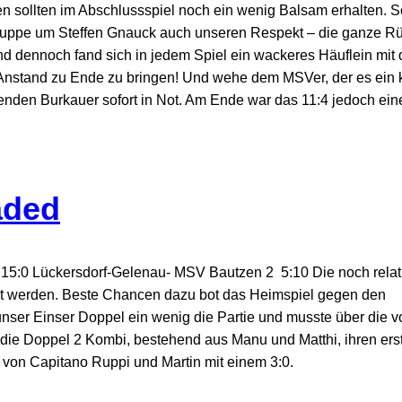
 sollten im Abschlussspiel noch ein wenig Balsam erhalten. Sc
Truppe um Steffen Gnauck auch unseren Respekt – die ganze R
und dennoch fand sich in jedem Spiel ein wackeres Häuflein mit
 Anstand zu Ende zu bringen! Und wehe dem MSVer, der es ein 
pfenden Burkauer sofort in Not. Am Ende war das 11:4 jedoch ein
aded
5:0 Lückersdorf-Gelenau- MSV Bautzen 2 5:10 Die noch relat
aut werden. Beste Chancen dazu bot das Heimspiel gegen den
nser Einser Doppel ein wenig die Partie und musste über die vo
 die Doppel 2 Kombi, bestehend aus Manu und Matthi, ihren ers
 von Capitano Ruppi und Martin mit einem 3:0.