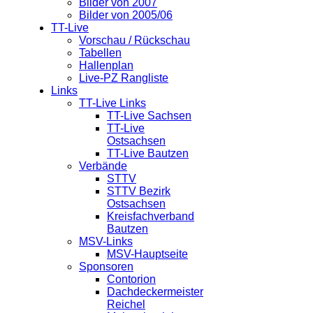
Bilder von 2007
Bilder von 2005/06
TT-Live
Vorschau / Rückschau
Tabellen
Hallenplan
Live-PZ Rangliste
Links
TT-Live Links
TT-Live Sachsen
TT-Live
Ostsachsen
TT-Live Bautzen
Verbände
STTV
STTV Bezirk
Ostsachsen
Kreisfachverband
Bautzen
MSV-Links
MSV-Hauptseite
Sponsoren
Contorion
Dachdeckermeister
Reichel