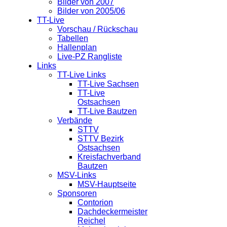
Bilder von 2007
Bilder von 2005/06
TT-Live
Vorschau / Rückschau
Tabellen
Hallenplan
Live-PZ Rangliste
Links
TT-Live Links
TT-Live Sachsen
TT-Live
Ostsachsen
TT-Live Bautzen
Verbände
STTV
STTV Bezirk
Ostsachsen
Kreisfachverband
Bautzen
MSV-Links
MSV-Hauptseite
Sponsoren
Contorion
Dachdeckermeister
Reichel