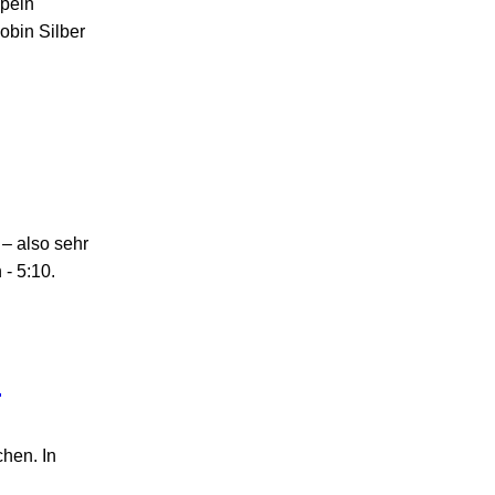
ppeln
obin Silber
 – also sehr
- 5:10.
h
chen. In