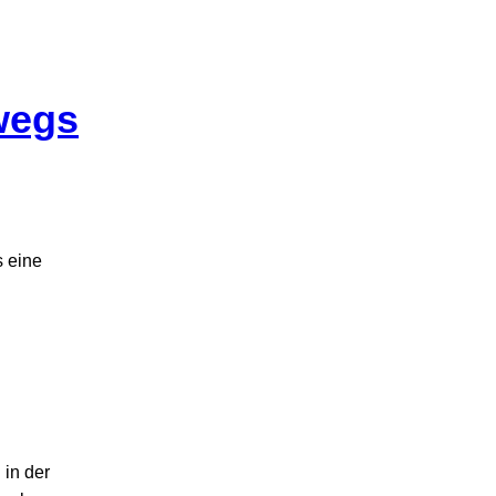
owegs
s eine
 in der