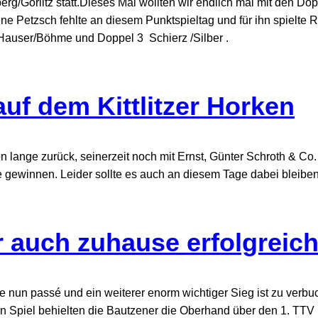
/Görlitz statt.Dieses Mal wollten wir endlich mal mit den Do
ne Petzsch fehlte an diesem Punktspieltag und für ihn spielte R
auser/Böhme und Doppel 3 Schierz /Silber .
 auf dem Kittlitzer Horken
 lange zurück, seinerzeit noch mit Ernst, Günter Schroth & Co.
e gewinnen. Leider sollte es auch an diesem Tage dabei bleiben 
 auch zuhause erfolgreic
pe nun passé und ein weiterer enorm wichtiger Sieg ist zu verbu
Spiel behielten die Bautzener die Oberhand über den 1. TTV