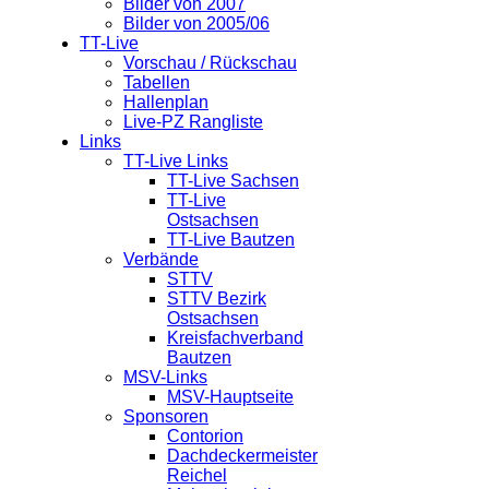
Bilder von 2007
Bilder von 2005/06
TT-Live
Vorschau / Rückschau
Tabellen
Hallenplan
Live-PZ Rangliste
Links
TT-Live Links
TT-Live Sachsen
TT-Live
Ostsachsen
TT-Live Bautzen
Verbände
STTV
STTV Bezirk
Ostsachsen
Kreisfachverband
Bautzen
MSV-Links
MSV-Hauptseite
Sponsoren
Contorion
Dachdeckermeister
Reichel