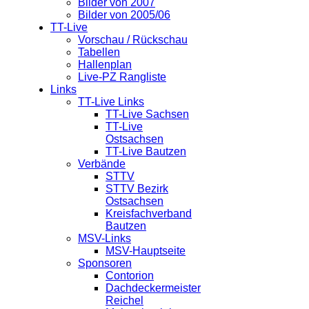
Bilder von 2007
Bilder von 2005/06
TT-Live
Vorschau / Rückschau
Tabellen
Hallenplan
Live-PZ Rangliste
Links
TT-Live Links
TT-Live Sachsen
TT-Live
Ostsachsen
TT-Live Bautzen
Verbände
STTV
STTV Bezirk
Ostsachsen
Kreisfachverband
Bautzen
MSV-Links
MSV-Hauptseite
Sponsoren
Contorion
Dachdeckermeister
Reichel