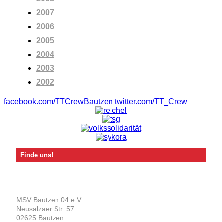
2007
2006
2005
2004
2003
2002
facebook.com/TTCrewBautzen
twitter.com/TT_Crew
Finde uns!
MSV Bautzen 04 e.V.
Neusalzaer Str. 57
02625 Bautzen