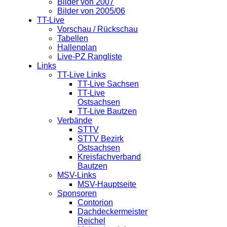
Bilder von 2007
Bilder von 2005/06
TT-Live
Vorschau / Rückschau
Tabellen
Hallenplan
Live-PZ Rangliste
Links
TT-Live Links
TT-Live Sachsen
TT-Live
Ostsachsen
TT-Live Bautzen
Verbände
STTV
STTV Bezirk
Ostsachsen
Kreisfachverband
Bautzen
MSV-Links
MSV-Hauptseite
Sponsoren
Contorion
Dachdeckermeister
Reichel