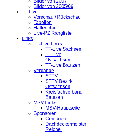
Bilder von 2007
Bilder von 2005/06
TT-Live
Vorschau / Rückschau
Tabellen
Hallenplan
Live-PZ Rangliste
Links
TT-Live Links
TT-Live Sachsen
TT-Live
Ostsachsen
TT-Live Bautzen
Verbände
STTV
STTV Bezirk
Ostsachsen
Kreisfachverband
Bautzen
MSV-Links
MSV-Hauptseite
Sponsoren
Contorion
Dachdeckermeister
Reichel