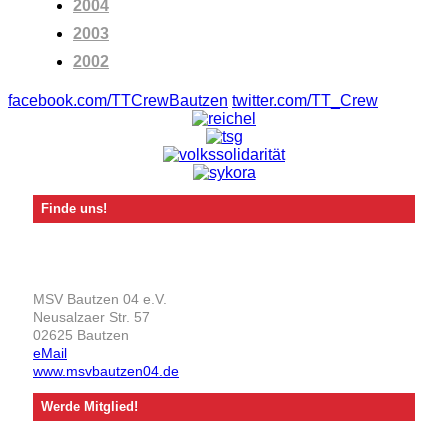
2004
2003
2002
facebook.com/TTCrewBautzen
twitter.com/TT_Crew
Finde uns!
MSV Bautzen 04 e.V.
Neusalzaer Str. 57
02625 Bautzen
eMail
www.msvbautzen04.de
Werde Mitglied!