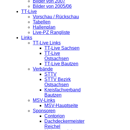
Bilder von 2007
Bilder von 2005/06
TT-Live
Vorschau / Rückschau
Tabellen
Hallenplan
Live-PZ Rangliste
Links
TT-Live Links
TT-Live Sachsen
TT-Live
Ostsachsen
TT-Live Bautzen
Verbände
STTV
STTV Bezirk
Ostsachsen
Kreisfachverband
Bautzen
MSV-Links
MSV-Hauptseite
Sponsoren
Contorion
Dachdeckermeister
Reichel