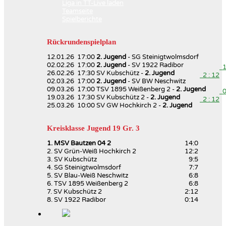
Liga in TT-Live laden
Teamseite
Spielberichte
Rückrundenspielplan
12.01.26 17:00
2. Jugend
- SG Steinigtwolmsdorf
02.02.26 17:00
2. Jugend
- SV 1922 Radibor
11
26.02.26 17:30 SV Kubschütz -
2. Jugend
2 : 12
02.03.26 17:00
2. Jugend
- SV BW Neschwitz
09.03.26 17:00 TSV 1895 Weißenberg 2 -
2. Jugend
0 
19.03.26 17:30 SV Kubschütz 2 -
2. Jugend
2 : 12
25.03.26 10:00 SV GW Hochkirch 2 -
2. Jugend
Kreisklasse Jugend 19 Gr. 3
1. MSV Bautzen 04 2
14:0
2. SV Grün-Weiß Hochkirch 2
12:2
3. SV Kubschütz
9:5
4. SG Steinigtwolmsdorf
7:7
5. SV Blau-Weiß Neschwitz
6:8
6. TSV 1895 Weißenberg 2
6:8
7. SV Kubschütz 2
2:12
8. SV 1922 Radibor
0:14