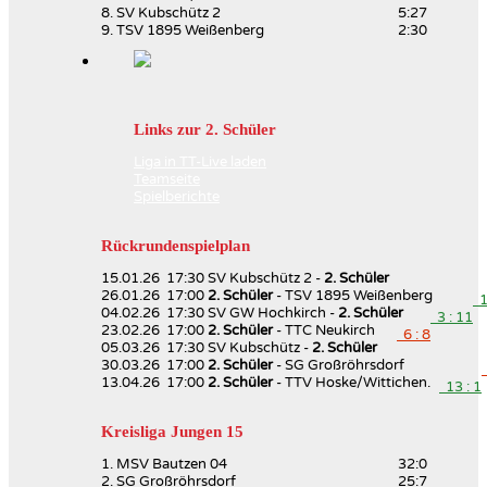
8. SV Kubschütz 2
5:27
9. TSV 1895 Weißenberg
2:30
Links zur 2. Schüler
Liga in TT-Live laden
Teamseite
Spielberichte
Rückrundenspielplan
15.01.26 17:30 SV Kubschütz 2 -
2. Schüler
26.01.26 17:00
2. Schüler
- TSV 1895 Weißenberg
13
04.02.26 17:30 SV GW Hochkirch -
2. Schüler
3 : 11
23.02.26 17:00
2. Schüler
- TTC Neukirch
6 : 8
05.03.26 17:30 SV Kubschütz -
2. Schüler
30.03.26 17:00
2. Schüler
- SG Großröhrsdorf
13.04.26 17:00
2. Schüler
- TTV Hoske/Wittichen.
13 : 1
Kreisliga Jungen 15
1. MSV Bautzen 04
32:0
2. SG Großröhrsdorf
25:7