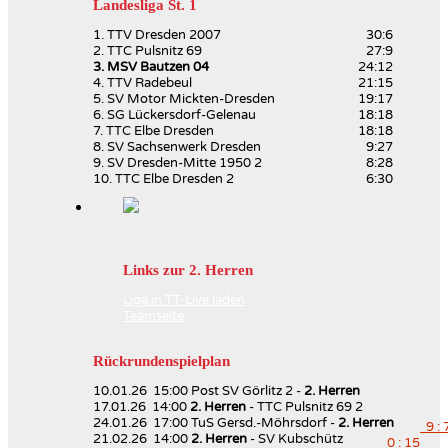
Landesliga St. 1
1. TTV Dresden 2007
30:6
2. TTC Pulsnitz 69
27:9
3. MSV Bautzen 04
24:12
4. TTV Radebeul
21:15
5. SV Motor Mickten-Dresden
19:17
6. SG Lückersdorf-Gelenau
18:18
7. TTC Elbe Dresden
18:18
8. SV Sachsenwerk Dresden
9:27
9. SV Dresden-Mitte 1950 2
8:28
10. TTC Elbe Dresden 2
6:30
Links zur 2. Herren
Liga in TT-Live laden
Teamseite
Rückrundenspielplan
10.01.26 15:00 Post SV Görlitz 2 -
2. Herren
17.01.26 14:00
2. Herren
- TTC Pulsnitz 69 2
24.01.26 17:00 TuS Gersd.-Möhrsdorf -
2. Herren
9 : 
21.02.26 14:00
2. Herren
- SV Kubschütz
0 : 15