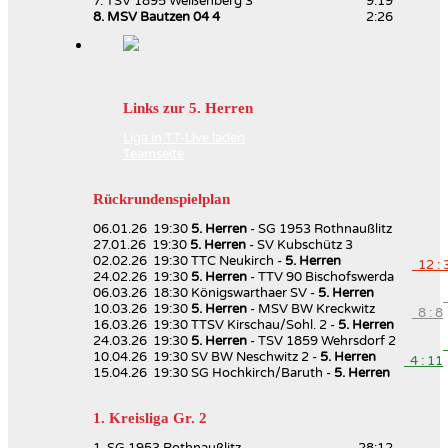
7. TSV 1895 Weißenberg 3
9:19
8. MSV Bautzen 04 4
2:26
Links zur 5. Herren
Liga in TT-Live laden
Teamseite
Rückrundenspielplan
06.01.26 19:30
5. Herren
- SG 1953 Rothnaußlitz
27.01.26 19:30
5. Herren
- SV Kubschütz 3
02.02.26 19:30 TTC Neukirch -
5. Herren
12 : 
24.02.26 19:30
5. Herren
- TTV 90 Bischofswerda
06.03.26 18:30 Königswarthaer SV -
5. Herren
10.03.26 19:30
5. Herren
- MSV BW Kreckwitz
8 : 8
16.03.26 19:30 TTSV Kirschau/Sohl. 2 -
5. Herren
24.03.26 19:30
5. Herren
- TSV 1859 Wehrsdorf 2
10.04.26 19:30 SV BW Neschwitz 2 -
5. Herren
4 : 11
15.04.26 19:30 SG Hochkirch/Baruth -
5. Herren
1. Kreisliga Gr. 2
1. SG 1953 Rothnaußlitz
28:12