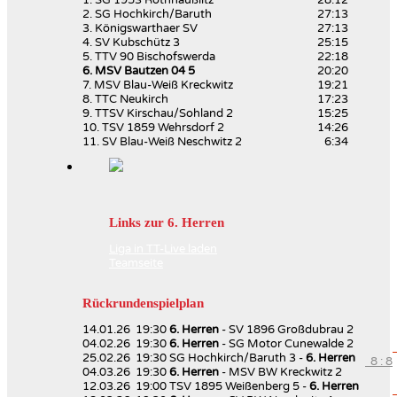
2. SG Hochkirch/Baruth
27:13
3. Königswarthaer SV
27:13
4. SV Kubschütz 3
25:15
5. TTV 90 Bischofswerda
22:18
6. MSV Bautzen 04 5
20:20
7. MSV Blau-Weiß Kreckwitz
19:21
8. TTC Neukirch
17:23
9. TTSV Kirschau/Sohland 2
15:25
10. TSV 1859 Wehrsdorf 2
14:26
11. SV Blau-Weiß Neschwitz 2
6:34
Links zur 6. Herren
Liga in TT-Live laden
Teamseite
Rückrundenspielplan
14.01.26 19:30
6. Herren
- SV 1896 Großdubrau 2
04.02.26 19:30
6. Herren
- SG Motor Cunewalde 2
25.02.26 19:30 SG Hochkirch/Baruth 3 -
6. Herren
8 : 8
04.03.26 19:30
6. Herren
- MSV BW Kreckwitz 2
12.03.26 19:00 TSV 1895 Weißenberg 5 -
6. Herren