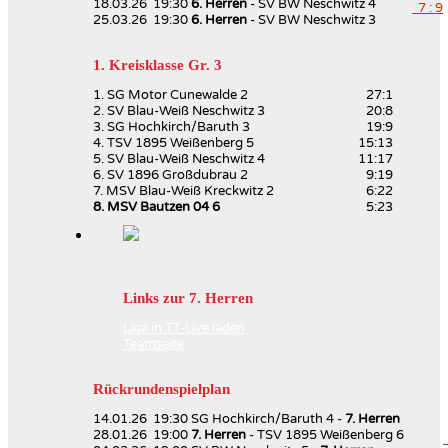
18.03.26 19:30
6. Herren
- SV BW Neschwitz 4
7 : 9
25.03.26 19:30
6. Herren
- SV BW Neschwitz 3
1. Kreisklasse Gr. 3
1. SG Motor Cunewalde 2
27:1
2. SV Blau-Weiß Neschwitz 3
20:8
3. SG Hochkirch/Baruth 3
19:9
4. TSV 1895 Weißenberg 5
15:13
5. SV Blau-Weiß Neschwitz 4
11:17
6. SV 1896 Großdubrau 2
9:19
7. MSV Blau-Weiß Kreckwitz 2
6:22
8. MSV Bautzen 04 6
5:23
Links zur 7. Herren
Liga in TT-Live laden
Teamseite
Rückrundenspielplan
14.01.26 19:30 SG Hochkirch/Baruth 4 -
7. Herren
28.01.26 19:00
7. Herren
- TSV 1895 Weißenberg 6