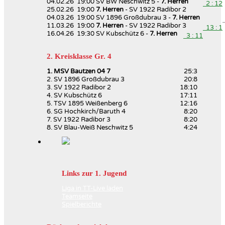
04.02.26 19:00 SV BW Neschwitz 5 -
7. Herren
2 : 12
25.02.26 19:00
7. Herren
- SV 1922 Radibor 2
04.03.26 19:00 SV 1896 Großdubrau 3 -
7. Herren
11.03.26 19:00
7. Herren
- SV 1922 Radibor 3
13 : 1
16.04.26 19:30 SV Kubschütz 6 -
7. Herren
3 : 11
2. Kreisklasse Gr. 4
1. MSV Bautzen 04 7
25:3
2. SV 1896 Großdubrau 3
20:8
3. SV 1922 Radibor 2
18:10
4. SV Kubschütz 6
17:11
5. TSV 1895 Weißenberg 6
12:16
6. SG Hochkirch/Baruth 4
8:20
7. SV 1922 Radibor 3
8:20
8. SV Blau-Weiß Neschwitz 5
4:24
Links zur 1. Jugend
Liga in TT-Live laden
Teamseite
Spielberichte