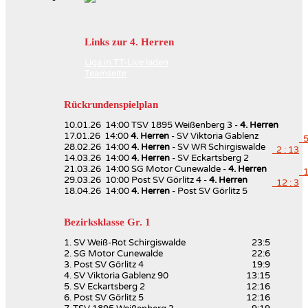
Links zur 4. Herren
Liga in TT-Live laden
Teamseite
Rückrundenspielplan
10.01.26 14:00 TSV 1895 Weißenberg 3 -
4. Herren
17.01.26 14:00
4. Herren
- SV Viktoria Gablenz
5 
28.02.26 14:00
4. Herren
- SV WR Schirgiswalde
2 : 13
14.03.26 14:00
4. Herren
- SV Eckartsberg 2
21.03.26 14:00 SG Motor Cunewalde -
4. Herren
13
29.03.26 10:00 Post SV Görlitz 4 -
4. Herren
12 : 3
18.04.26 14:00
4. Herren
- Post SV Görlitz 5
Bezirksklasse Gr. 1
1. SV Weiß-Rot Schirgiswalde
23:5
2. SG Motor Cunewalde
22:6
3. Post SV Görlitz 4
19:9
4. SV Viktoria Gablenz 90
13:15
5. SV Eckartsberg 2
12:16
6. Post SV Görlitz 5
12:16