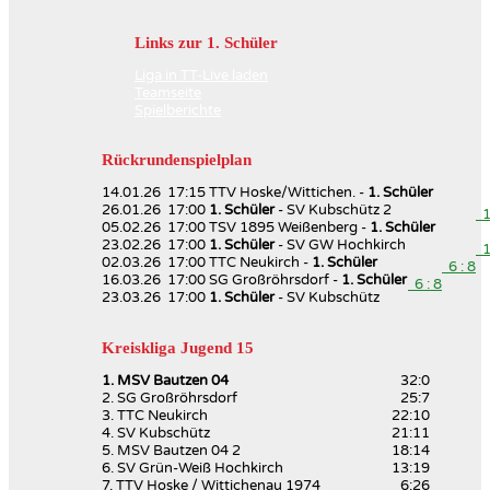
Links zur 1. Schüler
Liga in TT-Live laden
Teamseite
Spielberichte
Rückrundenspielplan
14.01.26 17:15 TTV Hoske/Wittichen. -
1. Schüler
26.01.26 17:00
1. Schüler
- SV Kubschütz 2
14
05.02.26 17:00 TSV 1895 Weißenberg -
1. Schüler
23.02.26 17:00
1. Schüler
- SV GW Hochkirch
13
02.03.26 17:00 TTC Neukirch -
1. Schüler
6 : 8
16.03.26 17:00 SG Großröhrsdorf -
1. Schüler
6 : 8
23.03.26 17:00
1. Schüler
- SV Kubschütz
Kreiskliga Jugend 15
1. MSV Bautzen 04
32:0
2. SG Großröhrsdorf
25:7
3. TTC Neukirch
22:10
4. SV Kubschütz
21:11
5. MSV Bautzen 04 2
18:14
6. SV Grün-Weiß Hochkirch
13:19
7. TTV Hoske / Wittichenau 1974
6:26