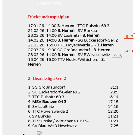
Spielberichte
Rückrundenspielplan
17.01.26 14:00
3. Herren
- TTC Pulsnitz 69 3
21.02.26 14:00
3. Herren
- SV Burkau
28.02.26 14:00 SV Laußnitz -
3. Herren
9 : 7
14.03.26 14:00
3. Herren
- SG Lückersdorf-Gel. 2
21.03.26 15:00 TTC Hoyerswerda 2 -
3. Herren
27.03.26 19:00 SG Großnaundorf -
3. Herren
14 : 1
28.03.26 14:00
3. Herren
- SV BW Neschwitz
9 : 6
18.04.26 16:00 TTV Hoske/Wittichen. -
3.
Herren
2. Bezirksliga Gr. 2
1. SG Großnaundorf
31:1
2. SG Lückersdorf-Gelenau 2
23:9
3. TTC Pulsnitz 69 3
18:14
4. MSV Bautzen 04 3
17:15
5. SV Laußnitz
14:18
6. TTC Hoyerswerda 2
12:20
7. SV Burkau
11:21
8. TTV Hoske / Wittichenau 1974
11:21
9. SV Blau-Weiß Neschwitz
7:25