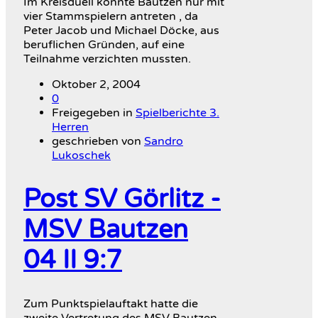
Im Kreisduell konnte Bautzen nur mit
vier Stammspielern antreten , da
Peter Jacob und Michael Döcke, aus
beruflichen Gründen, auf eine
Teilnahme verzichten mussten.
Oktober 2, 2004
0
Freigegeben in
Spielberichte 3.
Herren
geschrieben von
Sandro
Lukoschek
Post SV Görlitz -
MSV Bautzen
04 II 9:7
Zum Punktspielauftakt hatte die
zweite Vertretung des MSV Bautzen