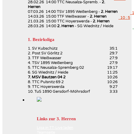
28.02.26 14:00 TTC Neusalza-Spremb. -
2.
Herren
07.03.26 14:00 TSV 1895 Weißenberg -
2. Herren
10
14.03.26 15:00 TTF Weißwasser -
2. Herren
10 : 5
21.03.26 15:00 TTC Hoyerswerda -
2. Herren
28.03.26 14:00
2. Herren
- SG Wiednitz / Heide
1. Bezirksliga
1. SV Kubschütz
35:1
2. Post SV Görlitz 2
29:7
3. TTF Weißwasser
27:9
4. TSV 1895 Weißenberg
27:9
5. TTC Neusalza-Spremberg 02
19:17
6. SG Wiednitz / Heide
11:25
7. MSV Bautzen 04 2
10:26
8. TTC Pulsnitz 69 2
10:26
9. TTC Hoyerswerda
9:27
10. TuS 1890 Gersdorf-Möhrsdorf
3:33
Links zur 3. Herren
Liga in TT-Live laden
Teamseite