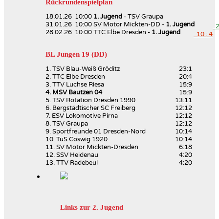
Rückrundenspielplan
18.01.26 10:00
1. Jugend
- TSV Graupa
31.01.26 10:00 SV Motor Mickten-DD -
1. Jugend
2 
28.02.26 10:00 TTC Elbe Dresden -
1. Jugend
10 : 4
BL Jungen 19 (DD)
1. TSV Blau-Weiß Gröditz
23:1
2. TTC Elbe Dresden
20:4
3. TTV Luchse Riesa
15:9
4. MSV Bautzen 04
15:9
5. TSV Rotation Dresden 1990
13:11
6. Bergstädtischer SC Freiberg
12:12
7. ESV Lokomotive Pirna
12:12
8. TSV Graupa
12:12
9. Sportfreunde 01 Dresden-Nord
10:14
10. TuS Coswig 1920
10:14
11. SV Motor Mickten-Dresden
6:18
12. SSV Heidenau
4:20
13. TTV Radebeul
4:20
Links zur 2. Jugend